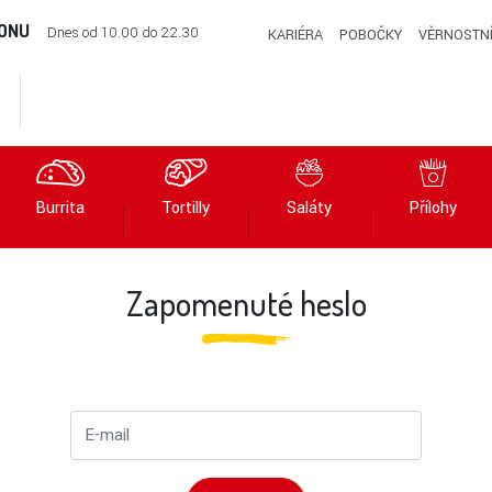
FONU
Dnes od 10.00 do 22.30
KARIÉRA
POBOČKY
VĚRNOSTN
Burrita
Tortilly
Saláty
Přílohy
Zapomenuté heslo