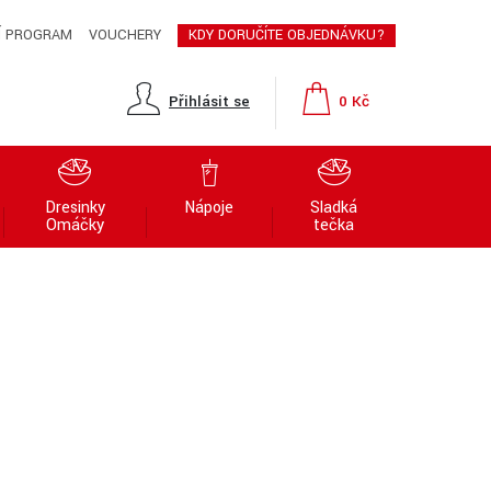
Í PROGRAM
VOUCHERY
KDY DORUČÍTE OBJEDNÁVKU?
Přihlásit se
0 Kč
Dresinky
Nápoje
Sladká
Omáčky
tečka