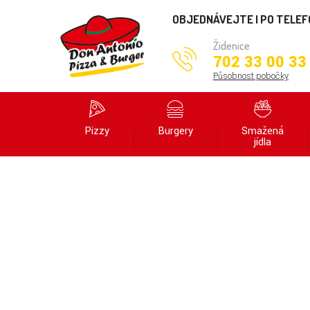
OBJEDNÁVEJTE I PO TELE
Židenice
702 33 00 33
Působnost pobočky
Pizzy
Burgery
Smažená
jídla