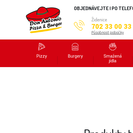
OBJEDNÁVEJTE I PO TELE
Židenice
702 33 00 33
Působnost pobočky
Pizzy
Burgery
Smažená
jídla