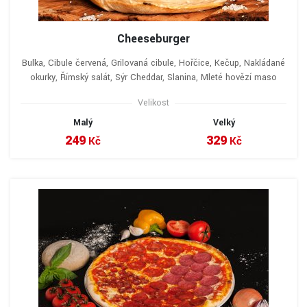
Cheeseburger
Bulka, Cibule červená, Grilovaná cibule, Hořčice, Kečup, Nakládané
okurky, Římský salát, Sýr Cheddar, Slanina, Mleté hovězí maso
Velikost
Malý
Velký
249
329
Kč
Kč
VYBRAT A OBJEDNAT