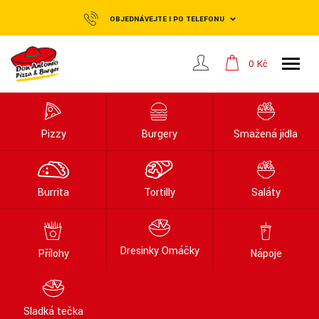
OBJEDNÁVEJTE I PO TELEFONU
0 Kč
Pizzy
Burgery
Smažená jídla
Burrita
Tortilly
Saláty
Dresinky Omáčky
Přílohy
Nápoje
Sladká tečka