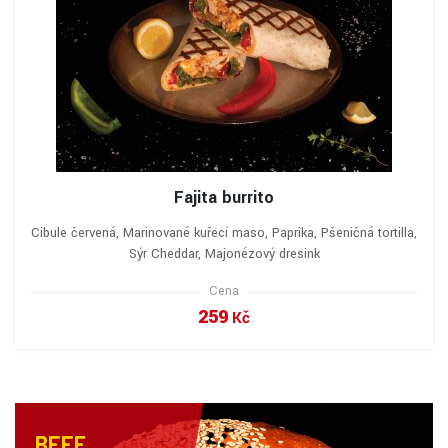
Fajita burrito
Cibule červená, Marinované kuřecí maso, Paprika, Pšeničná tortilla,
Sýr Cheddar, Majonézový dresink
Cena
259
Kč
VYBRAT A OBJEDNAT
BEEF