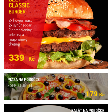
CLASSIC
BURGER
2x hovězí maso
2x sýr Cheddar
2 porce slaniny
zelenina a
majonézový
dresing.
339
Kč
PIZZA NA POBOČCE
S SEBOU JIŽ OD
179
Kč
SALÁT NA POBOČCE