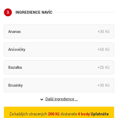
3.
INGREDIENCE NAVÍC
Ananas
+30 Kč
Ančovičky
+50 Kč
Bazalka
+25 Kč
Brusinky
+30 Kč
Další ingredience ...
Za každých utracených
dostanete
Uplatněte
200
Kč
4
body