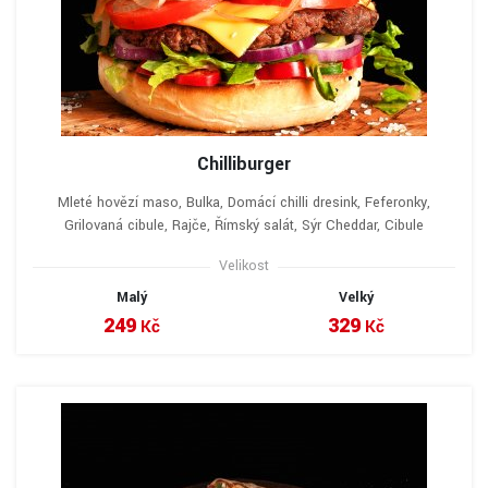
Chilliburger
Mleté hovězí maso, Bulka, Domácí chilli dresink, Feferonky,
Grilovaná cibule, Rajče, Římský salát, Sýr Cheddar, Cibule
Velikost
Malý
Velký
249
329
Kč
Kč
VYBRAT A OBJEDNAT