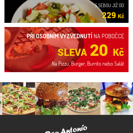
S SEBOU JIŽ OD
229
Kč
PŘI OSOBNÍM VYZVEDNUTÍ
NA POBOČCE
20
SLEVA
Kč
Na Pizzu, Burger, Burrito nebo Salát