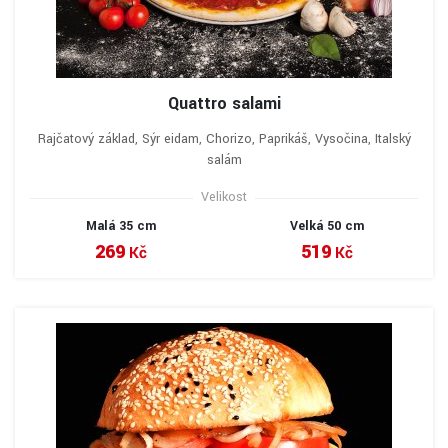
Quattro salami
Rajčatový základ, Sýr eidam, Chorizo, Paprikáš, Vysočina, Italský
salám
Velikost
Malá 35 cm
Velká 50 cm
269
519
Kč
Kč
VYBRAT A OBJEDNAT