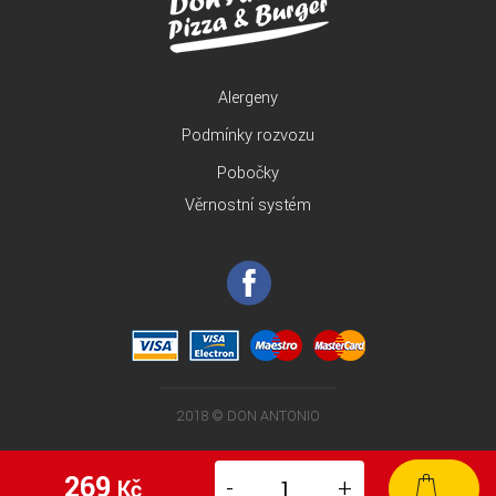
Alergeny
Podmínky rozvozu
Pobočky
Věrnostní systém
2018 © DON ANTONIO
269
-
+
Kč